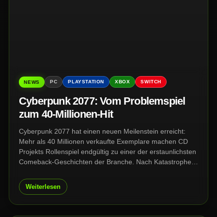
PC
PLAYSTATION
XBOX
SWITCH
NEWS
Cyberpunk 2077: Vom Problemspiel
zum 40-Millionen-Hit
Cyberpunk 2077 hat einen neuen Meilenstein erreicht:
Mehr als 40 Millionen verkaufte Exemplare machen CD
Projekts Rollenspiel endgültig zu einer der erstaunlichsten
Comeback-Geschichten der Branche. Nach Katastrophen-
Launch, Updates, Phantom Liberty und Edgerunners steht
Night City heute stärker da als je zuvor.
Weiterlesen