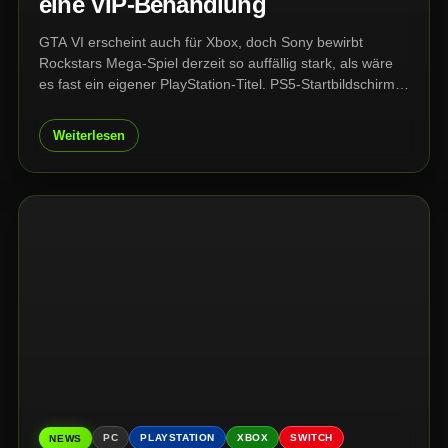
eine VIP-Behandlung
GTA VI erscheint auch für Xbox, doch Sony bewirbt
Rockstars Mega-Spiel derzeit so auffällig stark, als wäre
es fast ein eigener PlayStation-Titel. PS5-Startbildschirm,
PlayStation Store und PS App wurden bereits sichtbar auf
GTA VI ausgerichtet – ein klares Signal im Kampf um die
Weiterlesen
wichtigste Version.
PC
PLAYSTATION
XBOX
SWITCH
NEWS