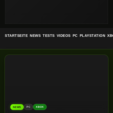
STARTSEITE
NEWS
TESTS
VIDEOS
PC
PLAYSTATION
XB
PC
XBOX
NEWS